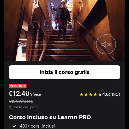
Inizia il corso gratis
IN PROMO!
€12.49
4.6
(480)
/mese
€16.67/mese
perché così poco?
Corso incluso su Learnn PRO
400+ corsi inclusi