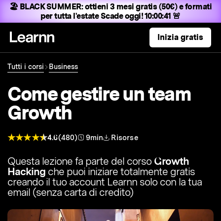
🏖️ BLACK SUMMER:
ottieni 3 mesi gratis (50€) e formati
per tutta l'estate
Scade oggi! 10:00:40 🚨
Inizia gratis
Tutti i corsi
Business
Come gestire un team
Growth
4.6
(480)
9min
Risorse
Questa lezione fa parte del corso
Growth
Hacking
che puoi iniziare totalmente gratis
creando il tuo account Learnn solo con la tua
email (senza carta di credito)