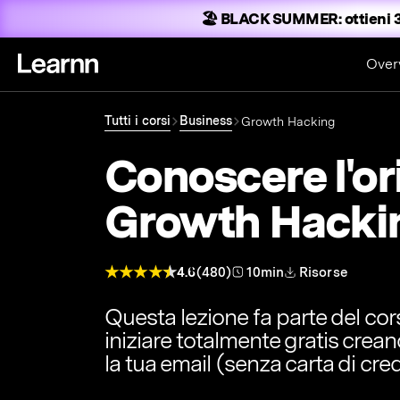
🏖️ BLACK SUMMER:
ottieni 3
Over
Tutti i corsi
Business
Growth Hacking
Conoscere l'ori
Growth Hacki
4.6
(480)
10min
Risorse
Questa lezione fa parte del co
iniziare totalmente gratis crea
la tua email (senza carta di cred