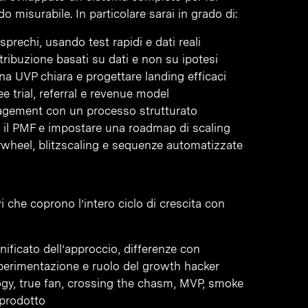
misurabile. In particolare sarai in grado di:
prechi, usando test rapidi e dati reali
tribuzione basati su dati e non su ipotesi
 una UVP chiara e progettare landing efficaci
e trial, referral e revenue model
ngagement con un processo strutturato
re il PMF e impostare una roadmap di scaling
ywheel, blitzscaling e sequenze automatizzate
i che coprono l’intero ciclo di crescita con
gnificato dell’approccio, differenze con
sperimentazione e ruolo del growth hacker
ogy, true fan, crossing the chasm, MVP, smoke
e prodotto