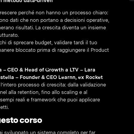
on metodo data-driven
 crescere perché non hanno un processo chiaro:
gono dati che non portano a decisioni operative,
nerano risultati. La crescita diventa un insieme
utturato.
i di sprecare budget, validare tardi il tuo
rimanere bloccato prima di raggiungere il Product
a – CEO & Head of Growth a LTV – Lara
stella – Founder & CEO Learnn, ex Rocket
l’intero processo di crescita: dalla validazione
el alla retention, fino allo scaling e al
 esempi reali e framework che puoi applicare
tti.
uesto corso
i sviluppato un sistema completo per far