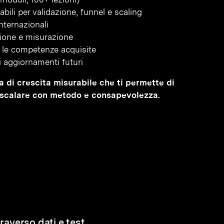
bili per validazione, funnel e scaling
nternazionali
azione e misurazione
re le competenze acquisite
li aggiornamenti futuri
ma di crescita misurabile che ti permette di
 e scalare con metodo e consapevolezza.
traverso dati e test