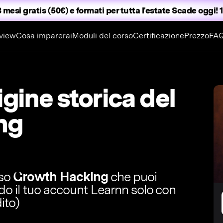
 mesi gratis (50€) e formati per tutta l'estate
Scade oggi! 1
view
Cosa imparerai
Moduli del corso
Certificazione
Prezzo
FA
gine storica del
ng
rso
Growth Hacking
che puoi
ndo il tuo account Learnn solo con
ito)