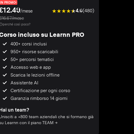
IN PROMO!
€12.49
4.6
(480)
/mese
€16.67/mese
perché così poco?
Corso incluso su Learnn PRO
400+ corsi inclusi
950+ risorse scaricabili
50+ percorsi tematici
Accesso web e app
Scarica le lezioni offline
Assistente AI
Certificazione per ogni corso
Garanzia rimborso 14 giorni
Hai un team?
Unisciti a +800 team aziendali che si formano già
su Learnn con il piano TEAM →