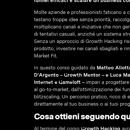
funnel efficaci e scalare un business c
Molte aziende e professionisti faticano a
testano troppe idee senza priorità, raccol
moltiplicano canali e iniziative che non ge
di tentativi casuali, anziché un sistema str
Senza un approccio di Growth Hacking risch
prodotto, investire nei canali sbagliati e 
Market Fit.
In questo corso guidato da
Matteo Aliott
D’Argento – Growth Mentor – e Luca Ma
Internet e Gameloft –
impari a progettare 
al go-to-market, dall’ottimizzazione dei funn
blitzscaling. Un percorso pratico, ricco di
direttamente al tuo business o ai tuoi proge
Cosa ottieni seguendo q
Al termine del corso
Growth Hacking
avra