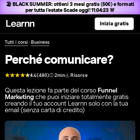
🏖️ BLACK SUMMER:
ottieni 3 mesi gratis (50€) e formati
per tutta l'estate
Scade oggi! 11:04:22 🚨
Inizia gratis
Tutti i corsi
Business
Perché comunicare?
4.6
(480)
2min
Risorse
Questa lezione fa parte del corso
Funnel
Marketing
che puoi iniziare totalmente gratis
creando il tuo account Learnn solo con la tua
email (senza carta di credito)