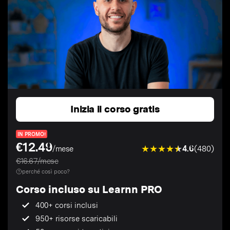
Inizia il corso gratis
IN PROMO!
€12.49
4.6
(480)
/mese
€16.67/mese
perché così poco?
Corso incluso su Learnn PRO
400+ corsi inclusi
950+ risorse scaricabili