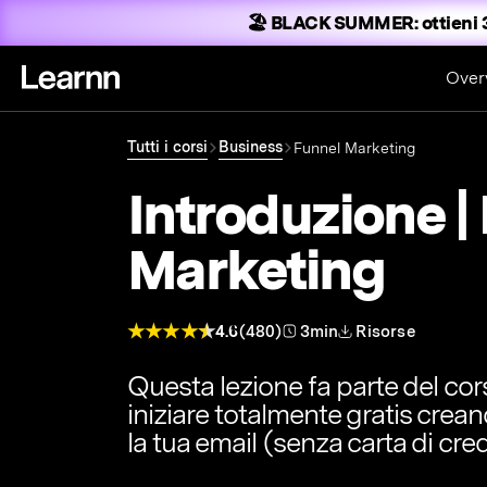
🏖️ BLACK SUMMER:
ottieni 
Over
Tutti i corsi
Business
Funnel Marketing
Introduzione |
Marketing
4.6
(480)
3min
Risorse
Questa lezione fa parte del co
iniziare totalmente gratis crea
la tua email (senza carta di cred