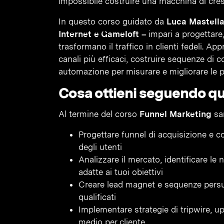
impossibile costruire una macchina di cresc
In questo corso guidato da
Luca Mastella
Internet e Gameloft –
impari a progettare,
trasformano il traffico in clienti fedeli. Ap
canali più efficaci, costruire sequenze di
automazione per misurare e migliorare le
Cosa ottieni seguendo q
Al termine del corso
Funnel Marketing
sar
Progettare funnel di acquisizione e c
degli utenti
Analizzare il mercato, identificare le 
adatte ai tuoi obiettivi
Creare lead magnet e sequenze persuas
qualificati
Implementare strategie di tripwire, up
medio per cliente