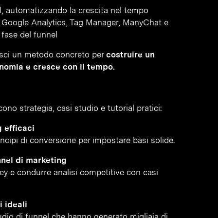
al, automatizzando la crescita nel tempo
e Google Analytics, Tag Manager, ManyChat e
fase del funnel
sisci un metodo concreto per
costruire un
nomia e cresce con il tempo.
no strategia, casi studio e tutorial pratici:
 efficaci
incipi di conversione per impostare basi solide.
nnel di marketing
vey e condurre analisi competitive con casi
 ideali
tudio di funnel che hanno generato migliaia di