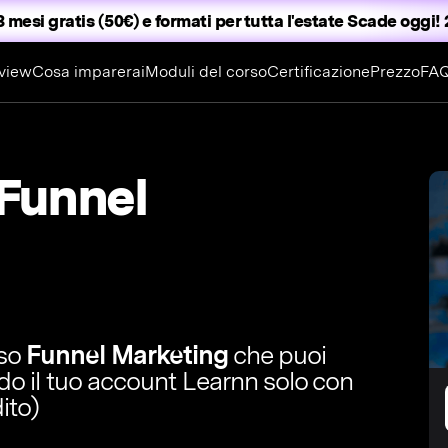
3 mesi gratis (50€) e formati per tutta l'estate
Scade oggi! 2
view
Cosa imparerai
Moduli del corso
Certificazione
Prezzo
FA
 Funnel
rso
Funnel Marketing
che puoi
ndo il tuo account Learnn solo con
ito)