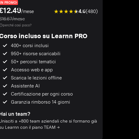
IN PROMO!
€12.49
4.6
(480)
/mese
€16.67/mese
perché così poco?
Corso incluso su Learnn PRO
400+ corsi inclusi
950+ risorse scaricabili
50+ percorsi tematici
Accesso web e app
Scarica le lezioni offline
Assistente AI
Certificazione per ogni corso
Garanzia rimborso 14 giorni
Hai un team?
Unisciti a +800 team aziendali che si formano già
su Learnn con il piano TEAM →