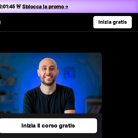
:01:45 🚨
Sblocca la promo →
Q
Inizia gratis
Inizia il corso gratis