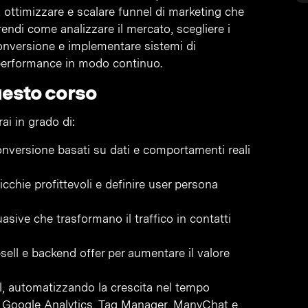
 ottimizzare e scalare funnel di marketing che
prendi come analizzare il mercato, scegliere i
 conversione e implementare sistemi di
 performance in modo continuo.
uesto corso
ai in grado di:
onversione basati su dati e comportamenti reali
nicchie profittevoli e definire user persona
ive che trasformano il traffico in contatti
sell e backend offer per aumentare il valore
al, automatizzando la crescita nel tempo
e Google Analytics, Tag Manager, ManyChat e