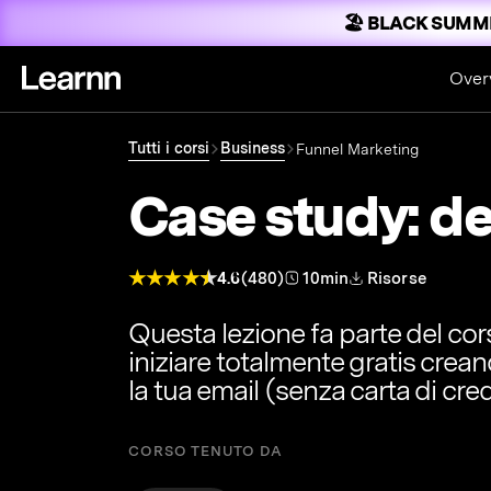
🏖️ BLACK SUMM
Over
Tutti i corsi
Business
Funnel Marketing
Case study: d
4.6
(480)
10min
Risorse
Questa lezione fa parte del co
iniziare totalmente gratis crea
la tua email (senza carta di cred
CORSO TENUTO DA