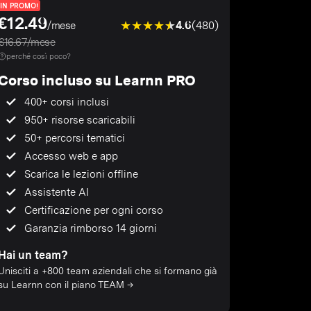
IN PROMO!
€12.49
4.6
(480)
/mese
€16.67/mese
perché così poco?
Corso incluso su Learnn PRO
400+ corsi inclusi
950+ risorse scaricabili
50+ percorsi tematici
Accesso web e app
Scarica le lezioni offline
Assistente AI
Certificazione per ogni corso
Garanzia rimborso 14 giorni
Hai un team?
Unisciti a +800 team aziendali che si formano già
su Learnn con il piano TEAM →