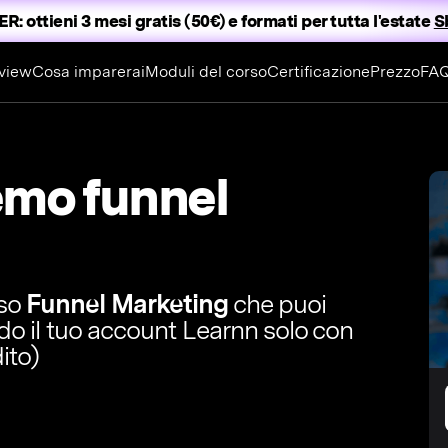
ER:
ottieni 3 mesi gratis (50€) e formati per tutta l'estate
S
view
Cosa imparerai
Moduli del corso
Certificazione
Prezzo
FA
emo funnel
rso
Funnel Marketing
che puoi
ndo il tuo account Learnn solo con
ito)