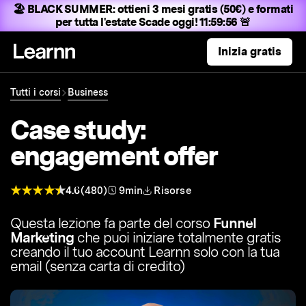
🏖️ BLACK SUMMER:
ottieni 3 mesi gratis (50€) e formati
per tutta l'estate
Scade oggi! 11:59:55 🚨
Inizia gratis
Tutti i corsi
Business
Case study:
engagement offer
4.6
(480)
9min
Risorse
Questa lezione fa parte del corso
Funnel
Marketing
che puoi iniziare totalmente gratis
creando il tuo account Learnn solo con la tua
email (senza carta di credito)