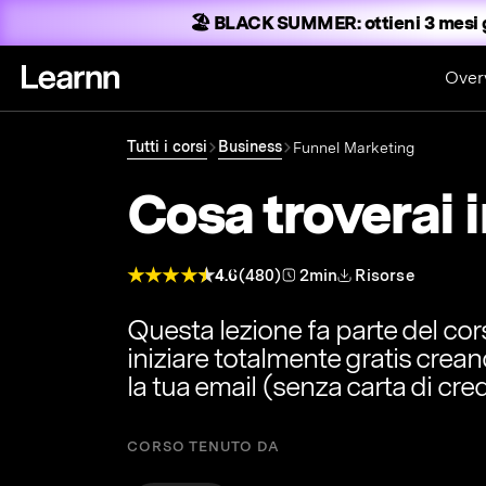
🏖️ BLACK SUMMER:
ottieni 3 mesi 
Over
Tutti i corsi
Business
Funnel Marketing
Cosa troverai 
4.6
(480)
2min
Risorse
Questa lezione fa parte del co
iniziare totalmente gratis crea
la tua email (senza carta di cred
CORSO TENUTO DA