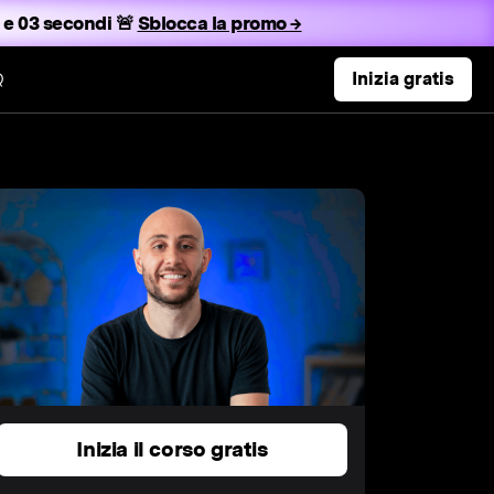
 e 02 secondi 🚨
Sblocca la promo →
Q
Inizia gratis
Inizia il corso gratis