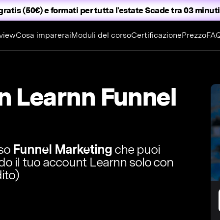
gratis (50€) e formati per tutta l'estate
Scade tra 03 minuti
view
Cosa imparerai
Moduli del corso
Certificazione
Prezzo
FA
in Learnn Funnel
rso
Funnel Marketing
che puoi
ndo il tuo account Learnn solo con
ito)