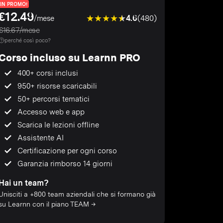
IN PROMO!
€12.49
4.6
(480)
/mese
€16.67/mese
perché così poco?
Corso incluso su Learnn PRO
400+ corsi inclusi
950+ risorse scaricabili
50+ percorsi tematici
Accesso web e app
Scarica le lezioni offline
Assistente AI
Certificazione per ogni corso
Garanzia rimborso 14 giorni
Hai un team?
Unisciti a +800 team aziendali che si formano già
su Learnn con il piano TEAM →