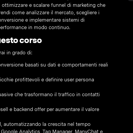
 ottimizzare e scalare funnel di marketing che
prendi come analizzare il mercato, scegliere i
 conversione e implementare sistemi di
 performance in modo continuo.
uesto corso
ai in grado di:
onversione basati su dati e comportamenti reali
nicchie profittevoli e definire user persona
ive che trasformano il traffico in contatti
sell e backend offer per aumentare il valore
al, automatizzando la crescita nel tempo
e Google Analytics, Tag Manager, ManyChat e