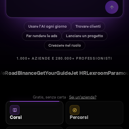
Usare l'AI ogni giorno
Trovare clienti
Far rendere le ads
Lanciare un progetto
Crescere nel ruolo
1.000+ AZIENDE E 280.000+ PROFESSIONISTI
ad
Binance
GetYourGuide
Jet HR
Lexroom
Paramount
De
Gratis, senza carta ·
Sei un'azienda?
Corsi
Percorsi