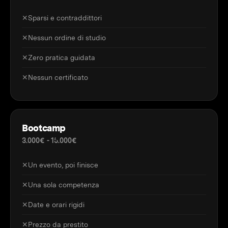
✕
Sparsi e contraddittori
✕
Nessun ordine di studio
✕
Zero pratica guidata
✕
Nessun certificato
Bootcamp
3.000€ - 15.000€
✕
Un evento, poi finisce
✕
Una sola competenza
✕
Date e orari rigidi
✕
Prezzo da prestito