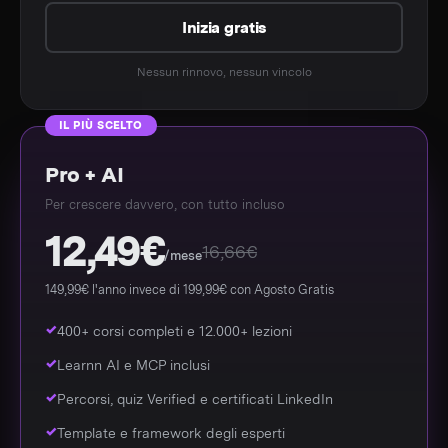
Inizia gratis
Nessun rinnovo, nessun vincolo
IL PIÙ SCELTO
Pro + AI
Per crescere davvero, con tutto incluso
12,49€
16,66€
/mese
149,99€ l'anno invece di 199,99€ con Agosto Gratis
400+ corsi completi e 12.000+ lezioni
Learnn AI e MCP inclusi
Percorsi, quiz Verified e certificati LinkedIn
Template e framework degli esperti