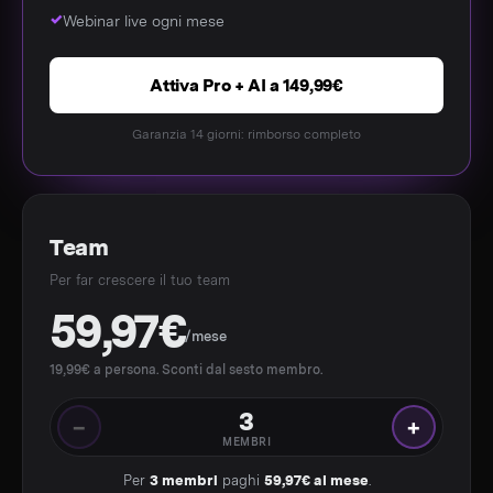
Webinar live ogni mese
Attiva Pro + AI a 149,99€
Garanzia 14 giorni: rimborso completo
Team
Per far crescere il tuo team
59,97€
/mese
19,99€ a persona. Sconti dal sesto membro.
3
−
+
MEMBRI
Per
3 membri
paghi
59,97€ al mese
.