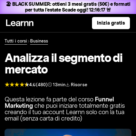
🏖️ BLACK SUMMER:
ottieni 3 mesi gratis (50€) e formati
per tutta l'estate
Scade oggi! 12:16:16 🚨
Inizia gratis
Tutti i corsi
Business
Analizza il segmento di
mercato
4.6
(480)
13min
Risorse
Questa lezione fa parte del corso
Funnel
Marketing
che puoi iniziare totalmente gratis
creando il tuo account Learnn solo con la tua
email (senza carta di credito)