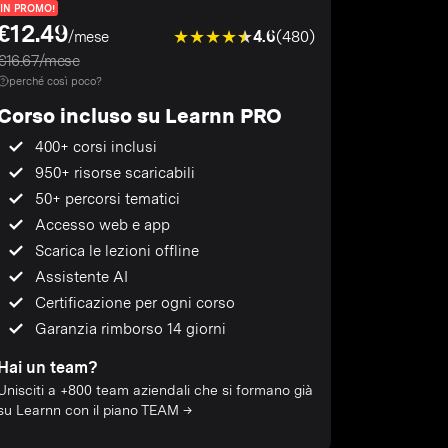
IN PROMO!
€12.49
4.6
(480)
/mese
€16.67/mese
perché così poco?
Corso incluso su Learnn PRO
400+ corsi inclusi
950+ risorse scaricabili
50+ percorsi tematici
Accesso web e app
Scarica le lezioni offline
Assistente AI
Certificazione per ogni corso
Garanzia rimborso 14 giorni
Hai un team?
Unisciti a +800 team aziendali che si formano già
su Learnn con il piano TEAM →