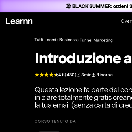
🏖️ BLACK SUMMER:
ottieni 3
Over
Tutti i corsi
Business
Funnel Marketing
Introduzione a
4.6
(480)
3min
Risorse
Questa lezione fa parte del co
iniziare totalmente gratis crea
la tua email (senza carta di cred
CORSO TENUTO DA