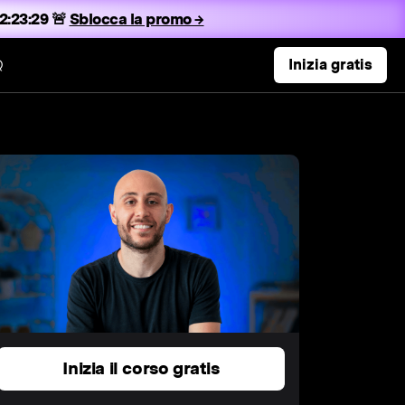
2:23:28 🚨
Sblocca la promo →
Q
Inizia gratis
Inizia il corso gratis