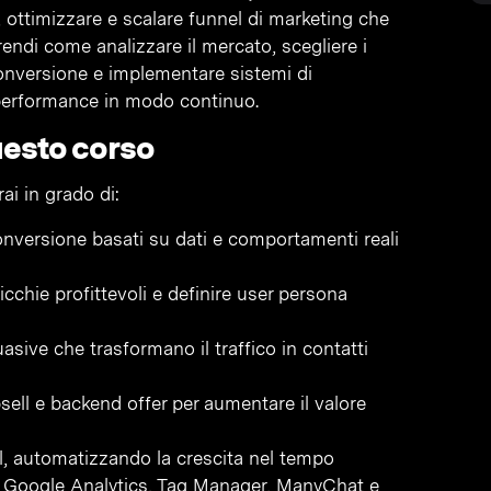
 ottimizzare e scalare funnel di marketing che
prendi come analizzare il mercato, scegliere i
 conversione e implementare sistemi di
 performance in modo continuo.
uesto corso
ai in grado di:
onversione basati su dati e comportamenti reali
nicchie profittevoli e definire user persona
ive che trasformano il traffico in contatti
sell e backend offer per aumentare il valore
al, automatizzando la crescita nel tempo
e Google Analytics, Tag Manager, ManyChat e