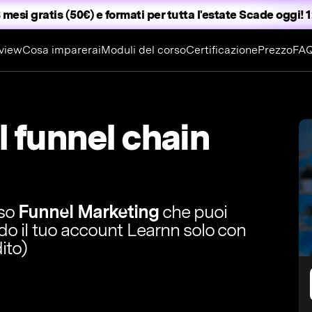
 mesi gratis (50€) e formati per tutta l'estate
Scade oggi! 1
view
Cosa imparerai
Moduli del corso
Certificazione
Prezzo
FA
l funnel chain
rso
Funnel Marketing
che puoi
ndo il tuo account Learnn solo con
ito)